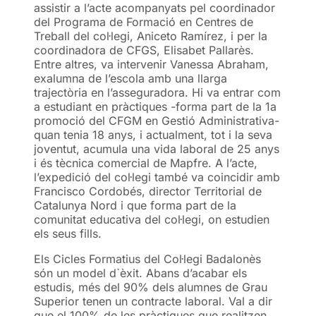
assistir a l’acte acompanyats pel coordinador
del Programa de Formació en Centres de
Treball del col·legi, Aniceto Ramírez, i per la
coordinadora de CFGS, Elisabet Pallarès.
Entre altres, va intervenir Vanessa Abraham,
exalumna de l’escola amb una llarga
trajectòria en l’asseguradora. Hi va entrar com
a estudiant en pràctiques -forma part de la 1a
promoció del CFGM en Gestió Administrativa-
quan tenia 18 anys, i actualment, tot i la seva
joventut, acumula una vida laboral de 25 anys
i és tècnica comercial de Mapfre. A l’acte,
l’expedició del col·legi també va coincidir amb
Francisco Cordobés, director Territorial de
Catalunya Nord i que forma part de la
comunitat educativa del col·legi, on estudien
els seus fills.
Els Cicles Formatius del Col·legi Badalonès
són un model d`èxit. Abans d’acabar els
estudis, més del 90% dels alumnes de Grau
Superior tenen un contracte laboral. Val a dir
que el 100% de les pràctiques que realitzen