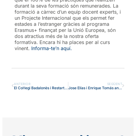
durant la seva formació són remunerades. La
formació a càrrec d’un equip docent experts, i
un Projecte Internacional que els permet fer
estades a l’estranger gràcies al programa
Erasmus+ finançat per la Unió Europea, són
dos atractius més de la nostra oferta
formativa. Encara hi ha places per al curs
vinent.
Informa-te’n aquí.
ANTERIOR
SEGÜENT
El Col·legi Badalonès i Restarting Badalona, aliança pel talent i l’emprenedoria
Jose Elías i Enrique Tomás animen els joves a emprendre en l’inici del curs de Cicles Formatius del Badalonès