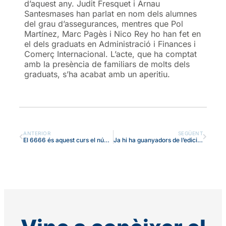
d’aquest any. Judit Fresquet i Arnau
Santesmases han parlat en nom dels alumnes
del grau d’assegurances, mentres que Pol
Martínez, Marc Pagès i Nico Rey ho han fet en
el dels graduats en Administració i Finances i
Comerç Internacional. L’acte, que ha comptat
amb la presència de familiars de molts dels
graduats, s’ha acabat amb un aperitiu.
ANTERIOR
SEGÜENT
El 6666 és aquest curs el número de desempat per a la preinscripció de Batxillerat
Ja hi ha guanyadors de l’edició d’enguany del concurs Badaciència del col·legi