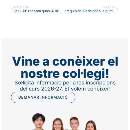
ANTERIOR
SEGÜENT
La LLAP recapta quasi 4.000 euros amb el Mercat de Nadal Solidari
L’equip del Badalonès, a punt per a una nova edició de la Lliga de Debat de la UPF
Vine a conèixer el
nostre col·legi!
Sol·licita informació per a les inscripcions
del curs 2026-27. Et volem conèixer!
DEMANAR INFORMACIÓ