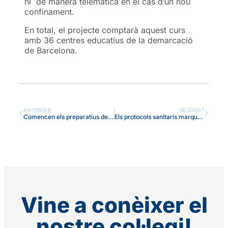
hi de manera telemàtica en el cas d’un nou
confinament.
En total, el projecte comptarà aquest curs
amb 36 centres educatius de la demarcació
de Barcelona.
ANTERIOR
SEGÜENT
Comencen els preparatius del nou curs escolar 2020-21
Els protocols sanitaris marquen l’inici del curs a la nostra escola
Vine a conèixer el
nostre col·legi!