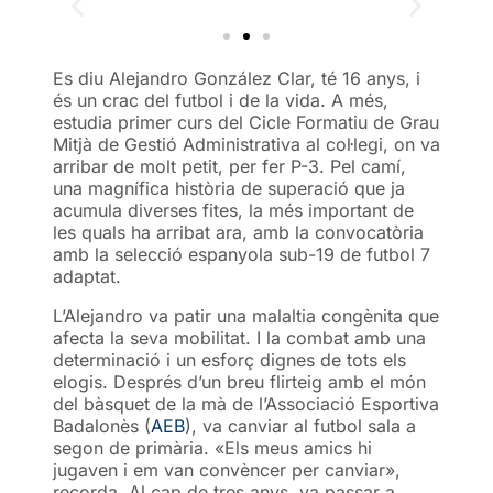
Es diu Alejandro González Clar, té 16 anys, i
és un crac del futbol i de la vida. A més,
estudia primer curs del Cicle Formatiu de Grau
Mitjà de Gestió Administrativa al col·legi, on va
arribar de molt petit, per fer P-3. Pel camí,
una magnífica història de superació que ja
acumula diverses fites, la més important de
les quals ha arribat ara, amb la convocatòria
amb la selecció espanyola sub-19 de futbol 7
adaptat.
L’Alejandro va patir una malaltia congènita que
afecta la seva mobilitat. I la combat amb una
determinació i un esforç dignes de tots els
elogis. Després d’un breu flirteig amb el món
del bàsquet de la mà de l’Associació Esportiva
Badalonès (
AEB
), va canviar al futbol sala a
segon de primària. «Els meus amics hi
jugaven i em van convèncer per canviar»,
recorda. Al cap de tres anys, va passar a