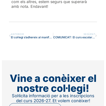
com els altres, estem segurs que superarà
amb nota. Endavant!
ANTERIOR
SEGÜENT
El col·legi s’adhereix al manifest contra la violència envers les dones
COMUNICAT: El curs escolar es reprendrà l’11 de gener i no el 8
Vine a conèixer el
nostre col·legi!
Sol·licita informació per a les inscripcions
del curs 2026-27. Et volem conèixer!