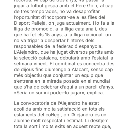
jugar a futbol gespa amb el Pere Gol i, al cap
de tres temporades, no va desaprofitar
l’oportunitat d’incorporar-se a les files del
Disport Pallejà, on juga actualment. Ho fa a la
lliga de promoció, a la lliga catalana i, des
que ha fet els 15 anys, a la lliga nacional, on
no va trigar a despertar l’interès dels
responsables de la federació espanyola.
L’Alejandro, que ha jugat diversos partits amb
la selecció catalana, debutarà amb l’estatal la
setmana vinent. El combinat es concentra des
de dijous fins diumenge a Alacant, sense cap
més objectiu que conjuntar un equip que
s’entrena en la mirada posada en el mundial
que s’ha de celebrar d’aquí a un parell d’anys.
«Seria un somni poder-lo jugar», explica.
La convocatòria de l’Alejandro ha estat
acollida amb molta satisfacció en tots els
estaments del col·legi, on l’Alejandro és un
alumne molt respectat i estimat. Li desitjem
tota la sort i molts èxits en aquest repte que,