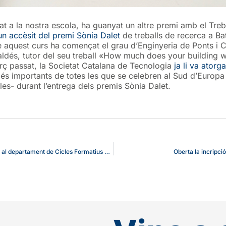
rat a la nostra escola, ha guanyat un altre premi amb el Tr
un accèsit del premi Sònia Dalet
de treballs de recerca a Bat
e aquest curs ha començat el grau d’Enginyeria de Ponts i C
Valdés, tutor del seu treball «How much does your building
rç passat, la Societat Catalana de Tecnologia
ja li va atorg
és importants de totes les que se celebren al Sud d’Europa a
les- durant l’entrega dels premis Sònia Dalet.
Dues professores de Berlín inicien una estada Erasmus+ de quinze dies al departament de Cicles Formatius del col·legi
Oberta la incripci