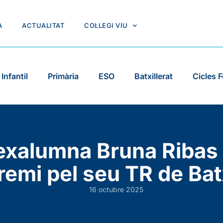
A
ACTUALITAT
COL·LEGI VIU
Infantil
Primària
ESO
Batxillerat
Cicles 
 exalumna Bruna Ribas
premi pel seu TR de Batx
16 octubre 2025