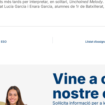
ts més tards per interpretar, en solitari,
Unchained Melody
.
 Lucía García i Enara García, alumnes de 1r de Batxillerat,
 i ESO
Llistat d’assig
Vine a 
nostre 
Sol·licita informació per a