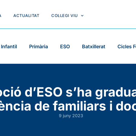
A
ACTUALITAT
COL·LEGI VIU
Infantil
Primària
ESO
Batxillerat
Cicles 
ció d’ESO s’ha gradua
ència de familiars i do
9 juny 2023