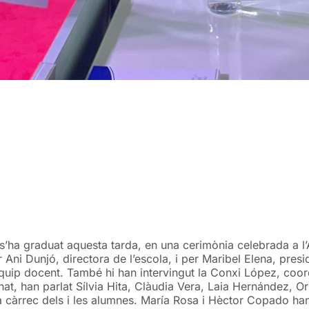
s’ha graduat aquesta tarda, en una cerimònia celebrada a l
 Ani Dunjó, directora de l’escola, i per Maribel Elena, presid
quip docent. També hi han intervingut la Conxi López, coord
at, han parlat Sílvia Hita, Clàudia Vera, Laia Hernández, Ori
a càrrec dels i les alumnes. María Rosa i Hèctor Copado han