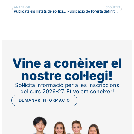
ANTERIOR
SEGÜENT
Publicats els llistats de sol·licituds de CFGM amb la puntuació, un cop resoltes les reclamacions
Publicació de l’oferta definitiva del Col·legi Badalonès per als estudis de Batxillerat
Vine a conèixer el
nostre col·legi!
Sol·licita informació per a les inscripcions
del curs 2026-27. Et volem conèixer!
DEMANAR INFORMACIÓ