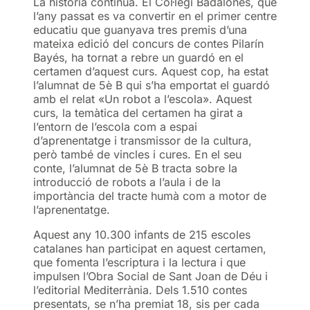
La història continua. El Col·legi Badalonès, que
l’any passat es va convertir en el primer centre
educatiu que guanyava tres premis d’una
mateixa edició del concurs de contes Pilarín
Bayés, ha tornat a rebre un guardó en el
certamen d’aquest curs. Aquest cop, ha estat
l’alumnat de 5è B qui s’ha emportat el guardó
amb el relat «Un robot a l’escola». Aquest
curs, la temàtica del certamen ha girat a
l’entorn de l’escola com a espai
d’aprenentatge i transmissor de la cultura,
però també de vincles i cures. En el seu
conte, l’alumnat de 5è B tracta sobre la
introducció de robots a l’aula i de la
importància del tracte humà com a motor de
l’aprenentatge.
Aquest any 10.300 infants de 215 escoles
catalanes han participat en aquest certamen,
que fomenta l’escriptura i la lectura i que
impulsen l’Obra Social de Sant Joan de Déu i
l’editorial Mediterrània. Dels 1.510 contes
presentats, se n’ha premiat 18, sis per cada