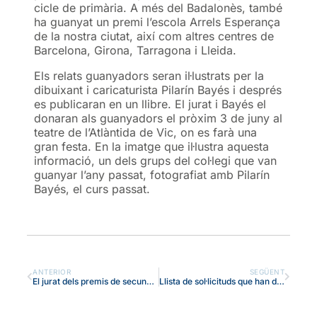
cicle de primària. A més del Badalonès, també
ha guanyat un premi l’escola Arrels Esperança
de la nostra ciutat, així com altres centres de
Barcelona, Girona, Tarragona i Lleida.
Els relats guanyadors seran il·lustrats per la
dibuixant i caricaturista Pilarín Bayés i després
es publicaran en un llibre. El jurat i Bayés el
donaran als guanyadors el pròxim 3 de juny al
teatre de l’Atlàntida de Vic, on es farà una
gran festa. En la imatge que il·lustra aquesta
informació, un dels grups del col·legi que van
guanyar l’any passat, fotografiat amb Pilarín
Bayés, el curs passat.
ANTERIOR
SEGÜENT
El jurat dels premis de secundària reinvindica l’art i la creativitat com a antídot a les amenaces de la IA
Llista de sol·licituds que han demanat el centre i l’ensenyament en primera opció, amb la puntuació provisional