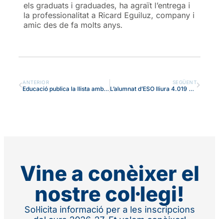
els graduats i graduades, ha agraït l’entrega i
la professionalitat a Ricard Eguiluz, company i
amic des de fa molts anys.
ANTERIOR
SEGÜENT
Educació publica la llista amb el barem per estudiar Batxillerat al Badalonès, un cop resoltes les reclamacions
L’alumnat d’ESO lliura 4.019 euros del projecte solidari del Badalonès a la Ricky Rubio Foundation
Vine a conèixer el
nostre col·legi!
Sol·licita informació per a les inscripcions