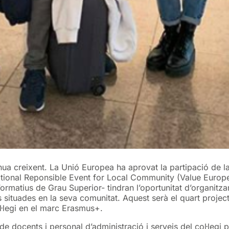
tinua creixent. La Unió Europea ha aprovat la partipació de
tional Reponsible Event for Local Community (Value Europe
ormatius de Grau Superior- tindran l’oportunitat d’organitzar
s situades en la seva comunitat. Aquest serà el quart project
l·legi en el marc Erasmus+.
 docents i personal d’administració i serveis del col·legi p