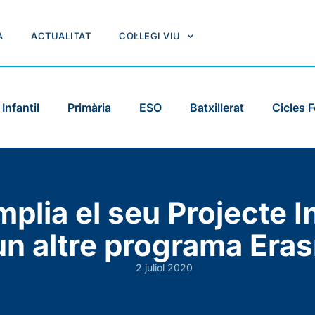
A
ACTUALITAT
COL·LEGI VIU
Infantil
Primària
ESO
Batxillerat
Cicles 
amplia el seu Projecte 
n altre programa Er
2 juliol 2020