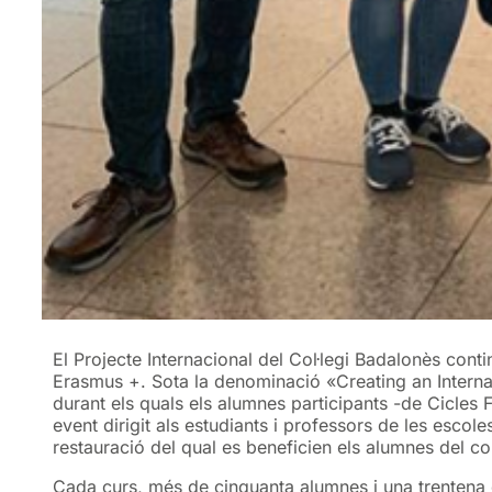
El Projecte Internacional del Col·legi Badalonès con
Erasmus +. Sota la denominació «Creating an Interna
durant els quals els alumnes participants -de Cicles F
event dirigit als estudiants i professors de les escole
restauració del qual es beneficien els alumnes del co
Cada curs, més de cinquanta alumnes i una trentena de