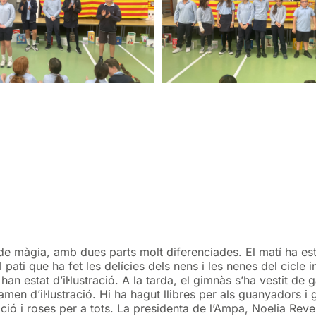
e de màgia, amb dues parts molt diferenciades. El matí ha est
pati que ha fet les delícies dels nens i les nenes del cicle 
an estat d’il·lustració. A la tarda, el gimnàs s’ha vestit de
rtamen d’il·lustració. Hi ha hagut llibres per als guanyador
tració i roses per a tots. La presidenta de l’Ampa, Noelia Re