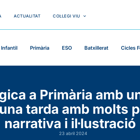
A
ACTUALITAT
COL·LEGI VIU
Infantil
Primària
ESO
Batxillerat
Cicles 
gica a Primària amb un
i una tarda amb molts 
narrativa i il·lustració
23 abril 2024