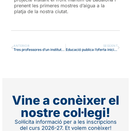
prenent les primeres mostres d’aigua a la
platja de la nostra ciutat.
ANTERIOR
SEGÜENT
Tres professores d’un institut de Roma fan una estada d’observació Erasmus+ a ESO, Batxillerat i Cicles del Badalonès
Educació publica l’oferta inicial de places per a les etapes d’Educació Infantil, Primària i ESO
Vine a conèixer el
nostre col·legi!
Sol·licita informació per a les inscripcions
del curs 2026-27. Et volem conèixer!