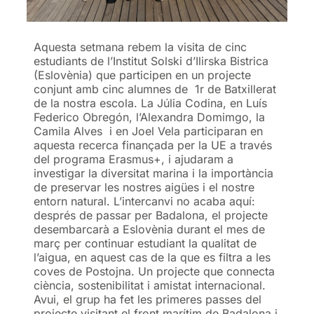
Aquesta setmana rebem la visita de cinc
estudiants de l’Institut Solski d’Ilirska Bistrica
(Eslovènia) que participen en un projecte
conjunt amb cinc alumnes de 1r de Batxillerat
de la nostra escola. La Júlia Codina, en Luís
Federico Obregón, l’Alexandra Domimgo, la
Camila Alves i en Joel Vela participaran en
aquesta recerca finançada per la UE a través
del programa Erasmus+, i ajudaram a
investigar la diversitat marina i la importància
de preservar les nostres aigües i el nostre
entorn natural. L’intercanvi no acaba aquí:
després de passar per Badalona, el projecte
desembarcarà a Eslovènia durant el mes de
març per continuar estudiant la qualitat de
l’aigua, en aquest cas de la que es filtra a les
coves de Postojna. Un projecte que connecta
ciència, sostenibilitat i amistat internacional.
Avui, el grup ha fet les primeres passes del
projecte visitant el front marítim de Badalona i